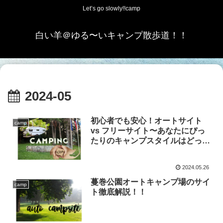
Let’s go slowly!!camp
白い羊＠ゆる〜いキャンプ散歩道！！
2024-05
初心者でも安心！オートサイト
camp
vs フリーサイト〜あなたにぴっ
たりのキャンプスタイルはどっ
ち？
2024.05.26
蔓巻公園オートキャンプ場のサイ
camp
ト徹底解説！！