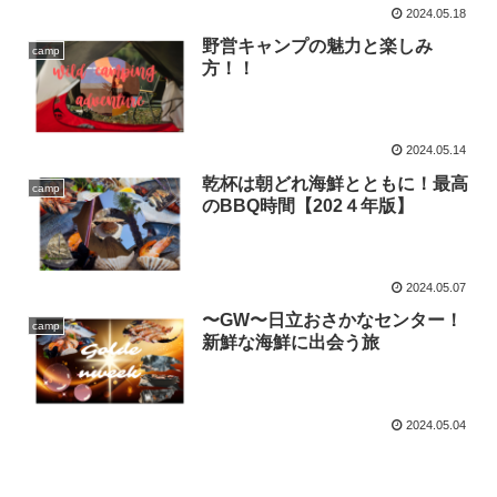
2024.05.18
野営キャンプの魅力と楽しみ
camp
方！！
2024.05.14
乾杯は朝どれ海鮮とともに！最高
camp
のBBQ時間【202４年版】
2024.05.07
〜GW〜日立おさかなセンター！
camp
新鮮な海鮮に出会う旅
2024.05.04