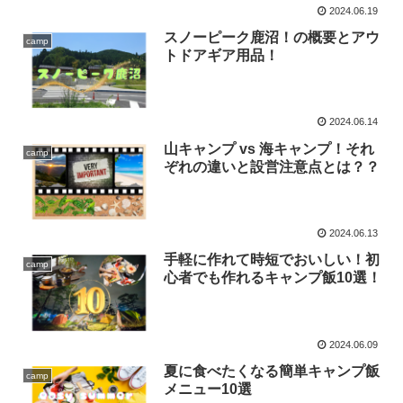
2024.06.19
スノーピーク鹿沼！の概要とアウ
camp
トドアギア用品！
2024.06.14
山キャンプ vs 海キャンプ！それ
camp
ぞれの違いと設営注意点とは？？
2024.06.13
手軽に作れて時短でおいしい！初
camp
心者でも作れるキャンプ飯10選！
2024.06.09
夏に食べたくなる簡単キャンプ飯
camp
メニュー10選