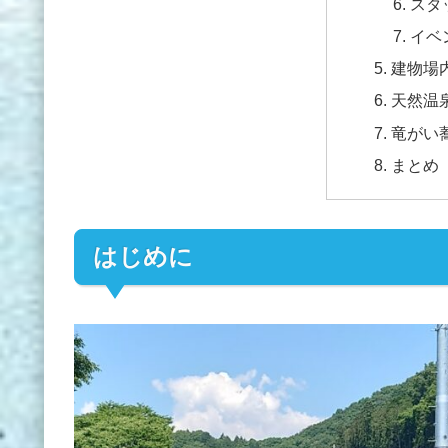
スタ
イベ
建物場
天然温
竜がい
まとめ
はじめに