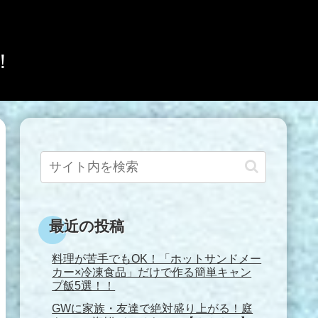
！
最近の投稿
料理が苦手でもOK！「ホットサンドメー
カー×冷凍食品」だけで作る簡単キャン
プ飯5選！！
GWに家族・友達で絶対盛り上がる！庭