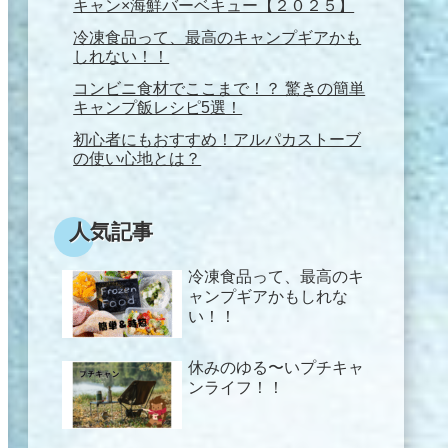
キャン×海鮮バーベキュー【２０２５】
冷凍食品って、最高のキャンプギアかも
しれない！！
コンビニ食材でここまで！？ 驚きの簡単
キャンプ飯レシピ5選！
初心者にもおすすめ！アルパカストーブ
の使い心地とは？
人気記事
冷凍食品って、最高のキ
ャンプギアかもしれな
い！！
休みのゆる〜いプチキャ
ンライフ！！