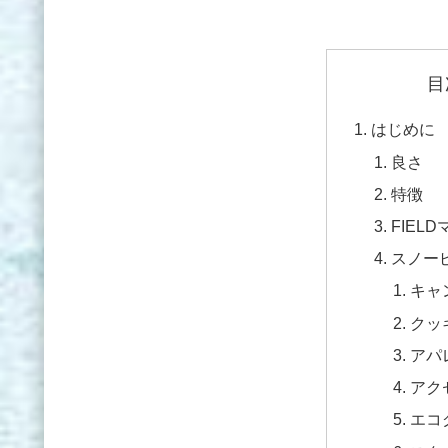
目
はじめに
良さ
特徴
FIEL
スノー
キャ
クッ
アパ
アク
エコ