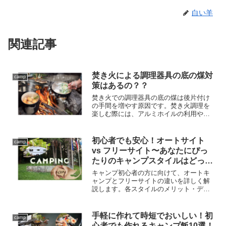
白い羊
関連記事
焚き火による調理器具の底の煤対
camp
策はあるの？？
焚き火での調理器具の底の煤は後片付け
の手間を増やす原因です。焚き火調理を
楽しむ際には、アルミホイルの利用や専
用の底保護剤を活用するなど、煤対策を
行うことで後片付けの手間を軽減し、焚
き火調理を楽しみながら、快適なキャン
初心者でも安心！オートサイト
camp
プ体験を実現しましょう。
vs フリーサイト〜あなたにぴっ
たりのキャンプスタイルはどっ
ち？
キャンプ初心者の方に向けて、オートキ
ャンプとフリーサイトの違いを詳しく解
説します。各スタイルのメリット・デメ
リットを比較し、あなたにぴったりのキ
ャンプスタイルを見つけるお手伝いをし
ます。初めてのキャンプでも安心して楽
手軽に作れて時短でおいしい！初
camp
しめるヒントが満載です！
心者でも作れるキャンプ飯10選！