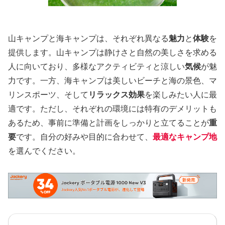
山キャンプと海キャンプは、それぞれ異なる
魅力
と
体験
を
提供します。山キャンプは静けさと自然の美しさを求める
人に向いており、多様なアクティビティと涼しい
気候
が魅
力です。一方、海キャンプは美しいビーチと海の景色、マ
リンスポーツ、そして
リラックス効果
を楽しみたい人に最
適です。ただし、それぞれの環境には特有のデメリットも
あるため、事前に準備と計画をしっかりと立てることが
重
要
です。自分の好みや目的に合わせて、
最適なキャンプ地
を選んでください。