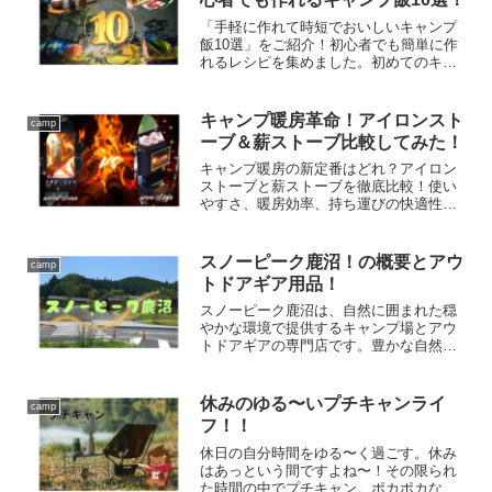
「手軽に作れて時短でおいしいキャンプ
飯10選」をご紹介！初心者でも簡単に作
れるレシピを集めました。初めてのキャ
ンプでも安心して楽しめる、美味しくて
簡単なキャンプ飯をチェックしよう！
キャンプ暖房革命！アイロンスト
camp
ーブ＆薪ストーブ比較してみた！
キャンプ暖房の新定番はどれ？アイロン
ストーブと薪ストーブを徹底比較！使い
やすさ、暖房効率、持ち運びの快適性を
詳しく解説し、初心者にも最適な選択を
解説
スノーピーク鹿沼！の概要とアウ
camp
トドアギア用品！
スノーピーク鹿沼は、自然に囲まれた穏
やかな環境で提供するキャンプ場とアウ
トドアギアの専門店です。豊かな自然と
共に、快適で楽しいアウトドア体験をお
届けします。アウトドアギア専門店で
は、高品質なキャンプ用品、アウトドア
休みのゆる〜いプチキャンライ
camp
装備を幅広く取り揃えています。信頼性
フ！！
のある製品群で、あなたのアウトドアラ
イフをサポートします。
休日の自分時間をゆる〜く過ごす。休み
はあっという間ですよね〜！その限られ
た時間の中でプチキャン。ポカポカな天