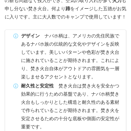
の薪も問題なく投入ができ、空気の取り入れが多く
火力
も
申し分ない焚き火台。何より
蹄
をイメージした五徳がお気
に入りです。主に大人数でのキャンプで使用しています！
デザイン
ナバホ柄は、アメリカの先住民族で
あるナバホ族の伝統的な文化やデザインを反映
しています。美しいパターンや色彩が焚き火台
に施されていることが期待されます。これによ
り、焚き火台自体がアウトドアの雰囲気を一層
楽しませるアクセントとなります。
耐久性と安定性
焚き火台は焚き火を安全かつ
効果的に行うための基盤であり、ナバホ柄焚き
火台もしっかりとした構造と耐久性のある素材
で作られていることが期待されます。焚き火を
安定させるための十分な底板や側面の安定性が
重要です。