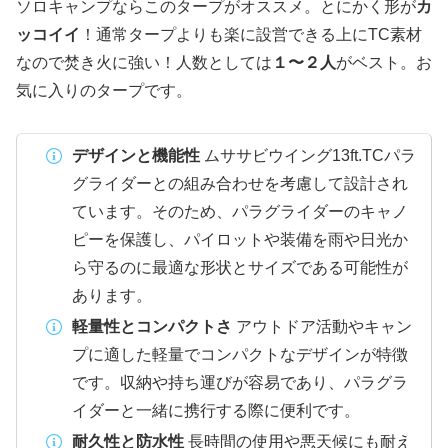
ソロキャンプならこのタープがオススメ。とにかく形が
カ
ッコイイ
！通常タープよりも楽に設営できる上にTC素材
なので焚き火に強い！人数としては
１〜２人
がベスト。お
気に入りのタープです。
デザインと機能性
ムササビウイング13ft.TCパラ
グライダーとの組み合わせを考慮して設計され
ています。そのため、パラグライダーのキャノ
ピーを保護し、パイロットや装備を雨や日光か
ら守るのに最適な形状とサイズである可能性が
あります。
軽量性とコンパクトさ
アウトドア活動やキャン
プに適した軽量でコンパクトなデザインが特徴
です。収納や持ち運びが容易であり、パラグラ
イダーと一緒に携行する際に便利です。
耐久性と防水性
長時間の使用や悪天候にも耐え