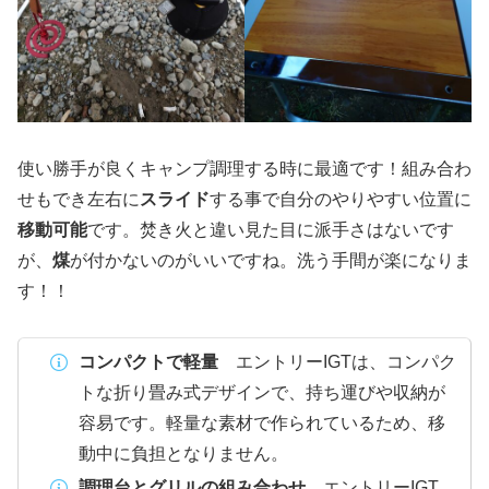
使い勝手が良くキャンプ調理する時に最適です！組み合わ
せもでき左右に
スライド
する事で自分のやりやすい位置に
移動可能
です。焚き火と違い見た目に派手さはないです
が、
煤
が付かないのがいいですね。洗う手間が楽になりま
す！！
コンパクトで軽量
エントリーIGTは、コンパク
トな折り畳み式デザインで、持ち運びや収納が
容易です。軽量な素材で作られているため、移
動中に負担となりません。
調理台とグリルの組み合わせ
エントリーIGT