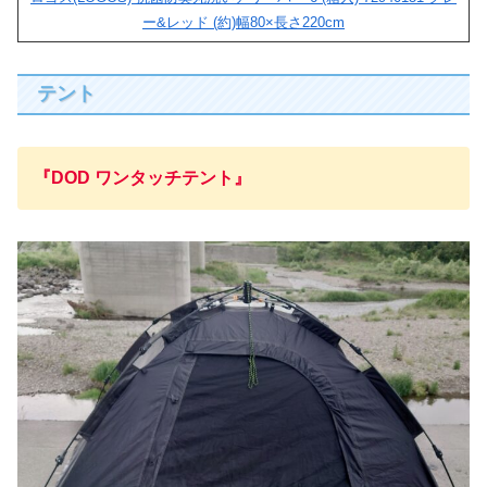
ー&レッド (約)幅80×長さ220cm
テント
『DOD ワンタッチテント』