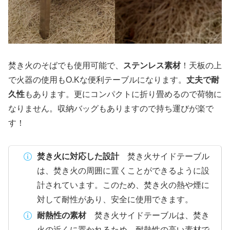
焚き火のそばでも使用可能で、
ステンレス素材
！天板の上
で火器の使用もO.Kな便利テーブルになります。
丈夫で耐
久性
もあります。更にコンパクトに折り畳めるので荷物に
なりません。収納バッグもありますので持ち運びが楽で
す！
焚き火に対応した設計
焚き火サイドテーブル
は、焚き火の周囲に置くことができるように設
計されています。このため、焚き火の熱や煙に
対して耐性があり、安全に使用できます。
耐熱性の素材
焚き火サイドテーブルは、焚き
火の近くに置かれるため、耐熱性の高い素材で