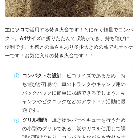
主に
ソロ
で活用する焚き火台です！とにかく軽量でコンパ
クト。
A4サイズ
に折りたたんで収納ができ、持ち運びに
便利です。五徳との高さもあり多少大きめの薪でもオッケ
ーです！お気に入りの焚き火台です！！
コンパクトな設計
ピコサイズであるため、持
ち運びが容易で、車のトランクやキャンプ用の
バックパックに簡単に収納できるでしょう。キ
ャンプやピクニックなどのアウトドア活動に最
適です。
グリル機能
焼き物やバーベキューを行うため
の小型のグリルである。炭やガスを使用して調
理が可能であり、コンパクトながらも食材を十