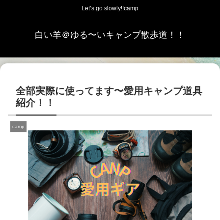
Let’s go slowly!!camp
白い羊＠ゆる〜いキャンプ散歩道！！
全部実際に使ってます〜愛用キャンプ道具
紹介！！
camp