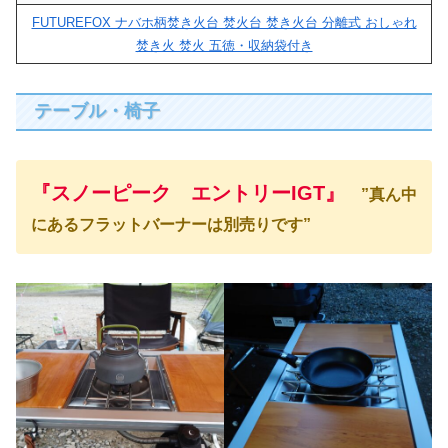
FUTUREFOX ナバホ柄焚き火台 焚火台 焚き火台 分離式 おしゃれ
焚き火 焚火 五徳・収納袋付き
テーブル・椅子
『スノーピーク エントリーIGT』
”真ん中
にあるフラットバーナーは別売りです”