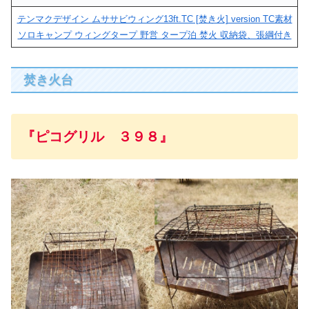
テンマクデザイン ムササビウィング13ft.TC [焚き火] version TC素材
ソロキャンプ ウィングタープ 野営 タープ泊 焚火 収納袋、張綱付き
焚き火台
『ピコグリル ３９８』