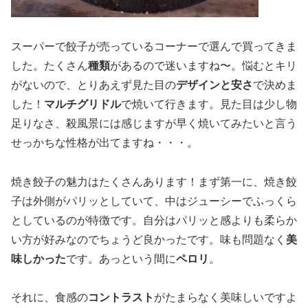
スーパーで餃子が売っているコーナーで選んで買ってきま
した。たくさん
種類
があるので迷いますね〜。悩むとキリ
がないので、とりあえず見た目の
デザインと安さ
で決めま
した！
マルチグリドル
で焼いて行きます。見た目は少し物
足りなさ、殺風景には感じますが早く焼いてみたいと言う
せっかちな性格が出てますね・・・。
焼き餃子の魅力はたくさんあります！まず第一に、焼き餃
子は外側がパリッとしていて、中はジューシーでふっくら
としているのが特徴です。自分はパリッと感よりも柔らか
い方が好みなのでちょうど良かったです。味も問題なく
美
味しかった
です。あっという間に
ペロリ
。
それに、食感の
コントラスト
がたまらなく美味しいですよ