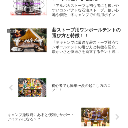
「アルパカストーブは初心者にも扱いや
すいコンパクトな石油ストーブ。使い心
地や特徴、冬キャンプでの活用ポイント
を分かりやすく解説します。初めての方
でも安心して使えるヒントが満載！」
薪ストーブ用ワンポールテントの
camp
選び方と特徴！！
「冬キャンプに最適な薪ストーブ対応ワ
ンポールテントの選び方と特徴を紹介。
暖かいさと快適さを両立するテント選
び」
初心者でも簡単〜炭の起こし方のコ
ツ！！
キャンプ撤収時にあると便利なサポート
アイテムになる？？