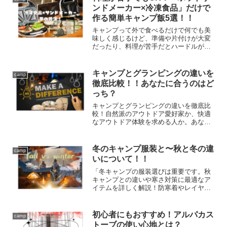
ンドメーカー×冷凍食品」だけで
作る簡単キャンプ飯5選！！
キャンプって外で食べるだけで何でも美
味しく感じるけど、準備や片付けが大変
だったり、料理が苦手だとハードルが高
く感じることもありますよね。そこで今
回は、「ホットサンドメーカー」と「冷
凍食品」だけで作れる超簡単レシピを5つ
キャンプとグランピングの違いを
camp
ご紹介！どれも包丁いら...
徹底比較！！あなたに合うのはど
っち？
キャンプとグランピングの違いを徹底比
較！自然派のアウトドア愛好家か、快適
なアウトドア体験を求める人か。あなた
に合うのはどっち？
冬のキャンプ服装と〜秋と冬の違
camp
いについて！！
「冬キャンプの服装選びは重要です。秋
キャンプとの違いや寒さ対策に最適なア
イテムを詳しく解説！防寒着やレイヤリ
ングのコツを押さえて、寒くても快適な
季節にアウトドアを楽しみましょう。」
初心者にもおすすめ！アルパカス
camp
トーブの使い心地とは？