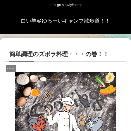
Let’s go slowly!!camp
白い羊＠ゆる〜いキャンプ散歩道！！
簡単調理のズボラ料理・・・の巻！！
camp